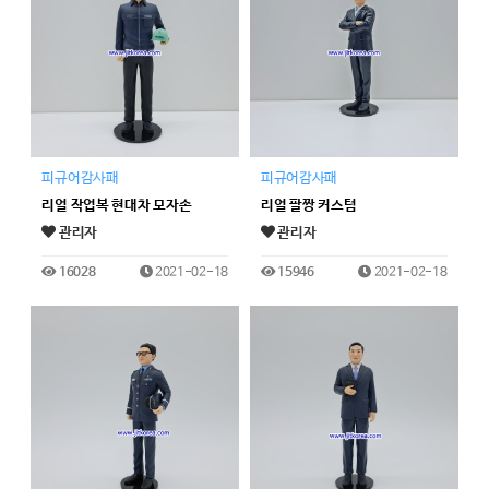
피규어감사패
피규어감사패
리얼 작업복 현대차 모자손
리얼 팔짱 커스텀
관리자
관리자
16028
2021-02-18
15946
2021-02-18