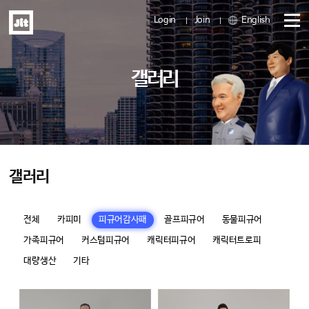
Login
Join
English
메
갤러리
뉴
열
기
갤러리
전체
카피미
피규어감사패
골프피규어
동물피규어
가족피규어
커스텀피규어
캐릭터피규어
캐릭터트로피
대량생산
기타