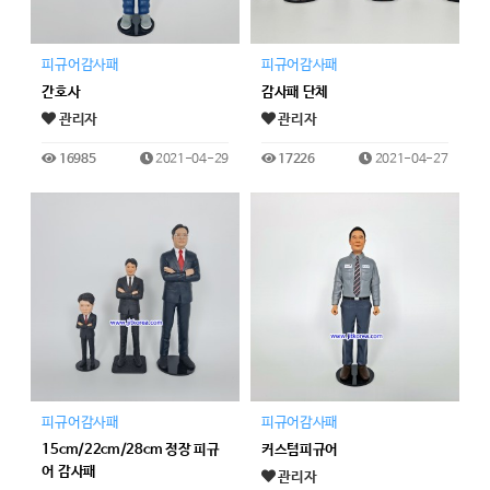
피규어감사패
피규어감사패
간호사
감사패 단체
관리자
관리자
16985
2021-04-29
17226
2021-04-27
피규어감사패
피규어감사패
15cm/22cm/28cm 정장 피규
커스텀피규어
어 감사패
관리자