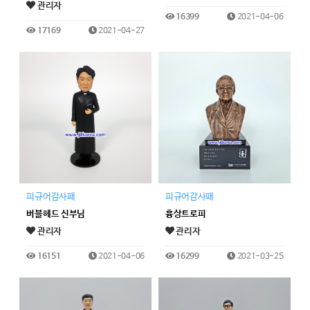
관리자
16399
2021-04-06
17169
2021-04-27
피규어감사패
피규어감사패
버블헤드 신부님
흉상트로피
관리자
관리자
16151
2021-04-06
16299
2021-03-25