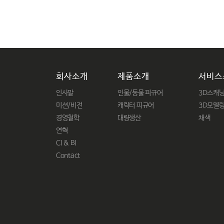
회사소개
제품소개
서비스
인사말
인물/동물 피규어
3D스캐
미션/비전
캐릭터 피규어
3D모델
경영철학
대량생산
채색
연혁
CI & BI
Contact