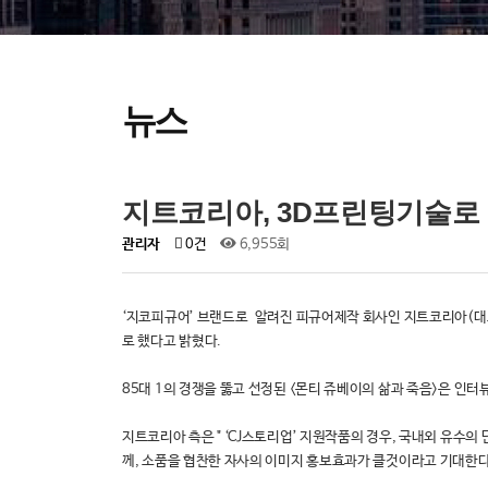
뉴스
지트코리아, 3D프린팅기술로 
관리자
0건
6,955회
‘지코피규어’ 브랜드로 알려진 피규어제작 회사인 지트코리아(대표 
로 했다고 밝혔다.
85대 1의 경쟁을 뚫고 선정된 <몬티 쥬베이의 삶과 죽음>은 
지트코리아 측은 " ‘CJ스토리업’ 지원작품의 경우, 국내외 유수의
께, 소품을 협찬한 자사의 이미지 홍보효과가 클것이라고 기대한다