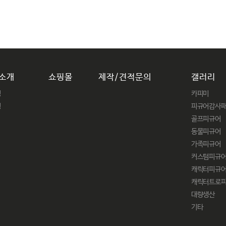
소개
쇼핑몰
제작/견적문의
갤러리
닝
카피미
링
피규어감사
골프피규어
동물피규어
가족피규어
커스텀피규
캐릭터피규
캐릭터트로
대량생산
기타