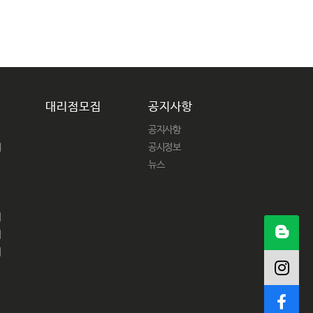
대리점모집
공지사항
공지사항
패
공시정보
뉴스
어
어
피