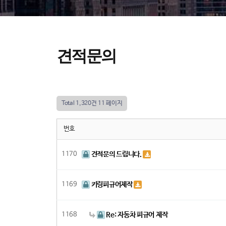
견적문의
Total 1,320건
11 페이지
번호
1170
견적문의 드립니다.
1169
키링피규어제작
1168
Re: 자동차 피규어 제작