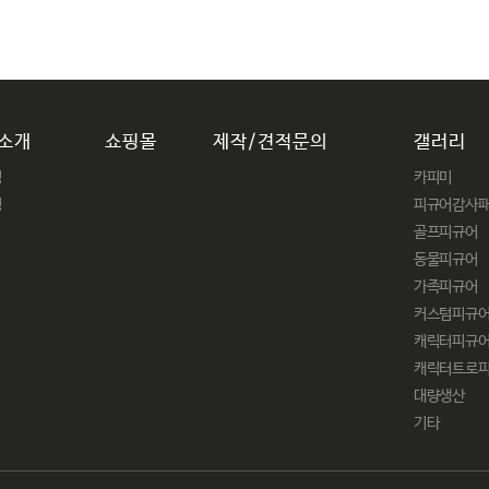
소개
쇼핑몰
제작/견적문의
갤러리
닝
카피미
링
피규어감사
골프피규어
동물피규어
가족피규어
커스텀피규
캐릭터피규
캐릭터트로
대량생산
기타