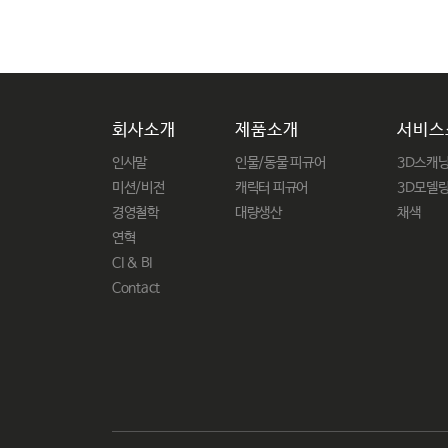
회사소개
제품소개
서비스
인사말
인물/동물 피규어
3D스캐
미션/비전
캐릭터 피규어
3D모델
경영철학
대량생산
채색
연혁
CI & BI
Contact