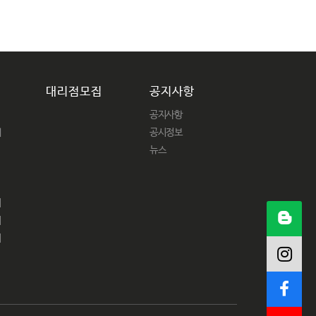
대리점모집
공지사항
공지사항
패
공시정보
뉴스
어
어
피