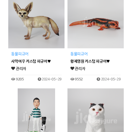
동물피규어
동물피규어
사막여우 커스텀 피규어♥
황제영원 커스텀 피규어♥
관리자
관리자
9205
2024-05-29
9552
2024-05-29