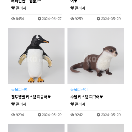
터테인먼트 납품)…
어♥
관리자
관리자
8454
2024-06-27
9259
2024-05-29
동물피규어
동물피규어
젠투펭귄 커스텀 피규어♥
수달 커스텀 피규어♥
관리자
관리자
9294
2024-05-29
9242
2024-05-29