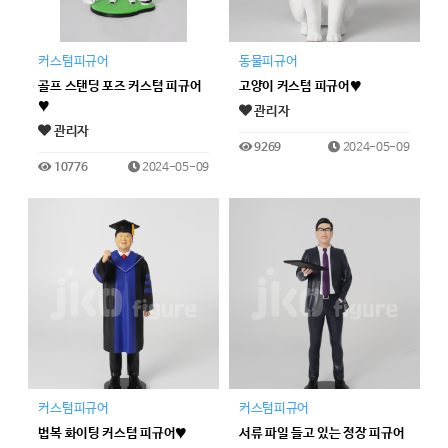
커스텀피규어
동물피규어
골프 스탠딩 포즈 커스텀 피규어
고양이 커스텀 피규어♥
♥
관리자
관리자
9269
2024-05-09
10776
2024-05-09
커스텀피규어
커스텀피규어
법복 화이팅 커스텀 피규어♥
서류 파일 들고 있는 정장 피규어