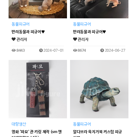
동물피규어
동물피규어
반려동물과 피규어♥
반려동물과 피규어♥
관리자
관리자
8443
2024-07-01
8674
2024-06-27
대량생산
동물피규어
영화 '파묘' 관 키링 제작 (sm 엔
알다브라 육지거북 커스텀 피규