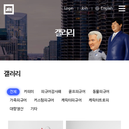
Login
Join
English
메
갤러리
뉴
열
기
갤러리
전체
카피미
피규어감사패
골프피규어
동물피규어
가족피규어
커스텀피규어
캐릭터피규어
캐릭터트로피
대량생산
기타