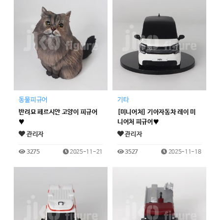
동물피규어
기타
반려묘 페르시안 고양이 피규어
[미니어처] 기아자동차 레이 미
♥
니어처 피규어♥
관리자
관리자
3275
2025-11-21
3527
2025-11-18