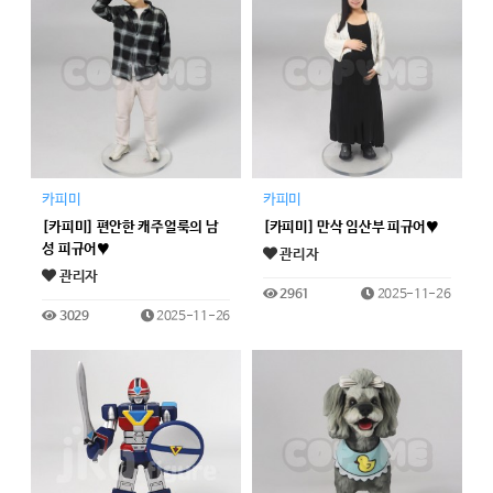
카피미
카피미
[카피미] 편안한 캐주얼룩의 남
[카피미] 만삭 임산부 피규어♥
성 피규어♥
관리자
관리자
2961
2025-11-26
3029
2025-11-26