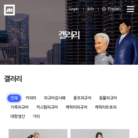
Login
Join
English
메
갤러리
뉴
열
기
갤러리
전체
카피미
피규어감사패
골프피규어
동물피규어
가족피규어
커스텀피규어
캐릭터피규어
캐릭터트로피
대량생산
기타