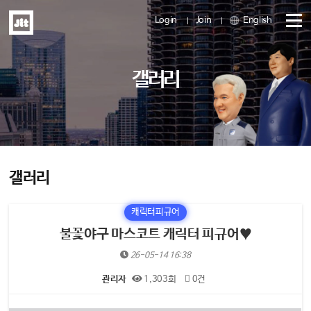
Login
Join
English
메
갤러리
뉴
열
기
갤러리
캐릭터피규어
불꽃야구 마스코트 캐릭터 피규어♥
26-05-14 16:38
관리자
1,303회
0건