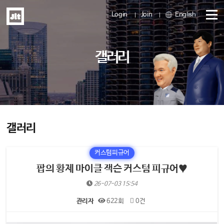
Login
Join
English
메
갤러리
뉴
열
기
갤러리
커스텀피규어
팝의 황제 마이클 잭슨 커스텀 피규어♥
26-07-03 15:54
관리자
622회
0건