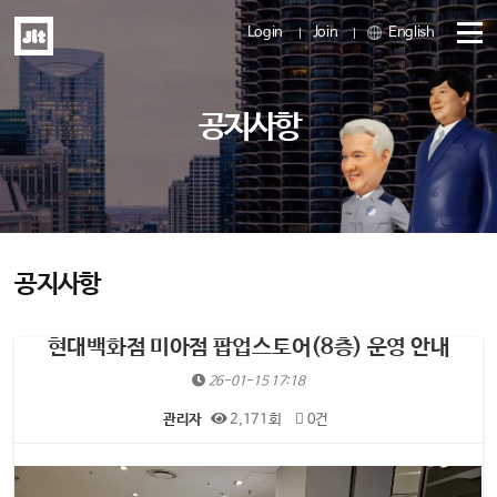
Login
Join
English
메
공지사항
뉴
열
기
공지사항
현대백화점 미아점 팝업스토어(8층) 운영 안내
26-01-15 17:18
관리자
2,171회
0건
본문