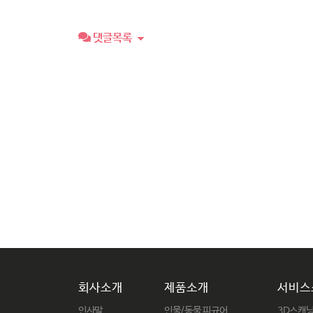
댓글목록
회사소개
제품소개
서비스
인사말
인물/동물 피규어
3D스캐