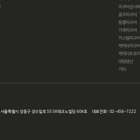
링
피규어감사
골프피규어
동물피규어
가족피규어
커스텀피규
캐릭터피규
캐릭터트로
대량생산
기타
79) 서울특별시 성동구 성수일로 55 SK테크노빌딩 604호
대표전화 : 02-456-7222