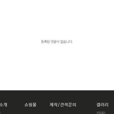
등록된 댓글이 없습니다.
소개
쇼핑몰
제작/견적문의
갤러리
닝
카피미