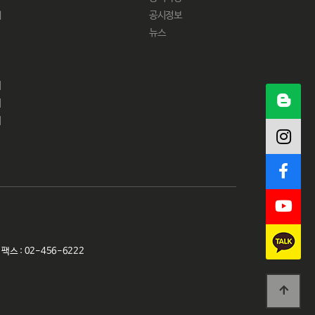
패
공시정보
뉴스
어
어
피
팩스 : 02-456-6222