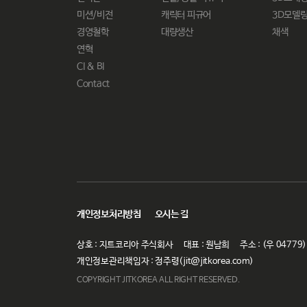
미션/비전
캐릭터 피규어
3D모델
경영철학
대량생산
채색
연혁
CI & BI
Contact
개인정보처리방침
오시는 길
상호 : 지트코리아 주식회사
대표 : 원남희
주소 : (우 047
개인정보관리책임자 : 정주령(jit@jitkorea.com)
COPYRIGHT JITKOREA ALL RIGHT RESERVED.