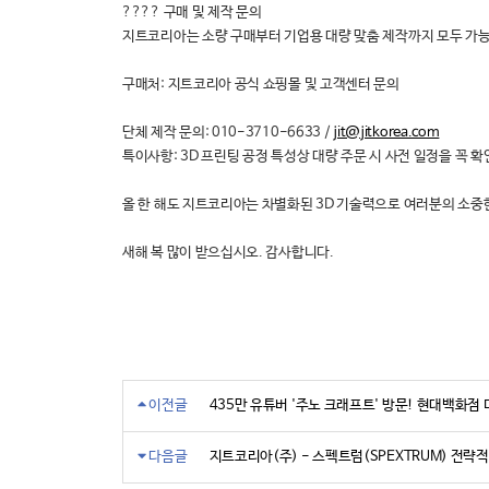
???? 구매 및 제작 문의
지트코리아는 소량 구매부터 기업용 대량 맞춤 제작까지 모두 가
구매처: 지트코리아 공식 쇼핑몰 및 고객센터 문의
단체 제작 문의: 010-3710-6633 /
jit@jitkorea.com
특이사항: 3D 프린팅 공정 특성상 대량 주문 시 사전 일정을 꼭 확
올 한 해도 지트코리아는 차별화된 3D 기술력으로 여러분의 소중
새해 복 많이 받으십시오. 감사합니다.
이전글
435만 유튜버 '주노 크래프트' 방문! 현대백화점
다음글
지트코리아(주) - 스펙트럼(SPEXTRUM) 전략